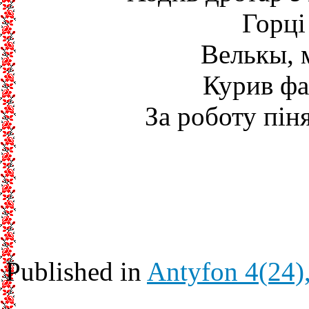
Горці
Велькы, 
Курив фа
За роботу піня
Published in
Antyfon 4(24)