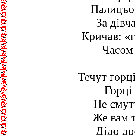
Палицъом
За дівч
Кричав: «г
Часом 
Течут горці
Горці
Не смутт
Же вам т
Дідо др