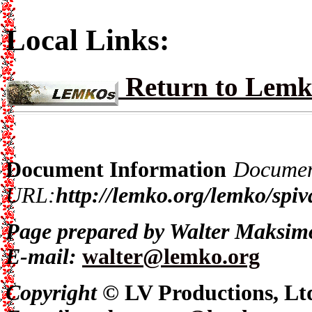
Local Links:
Return to Lem
Document Information
Docume
URL:
http://lemko.org/lemko/spi
Page prepared by
Walter Maksim
E-mail:
walter@lemko.org
Copyright ©
LV Productions, Lt