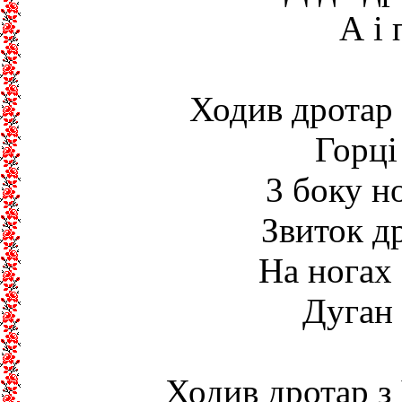
А і 
Ходив дротар 
Горці
3 боку н
Звиток д
На ногах 
Дуган 
Ходив дротар з