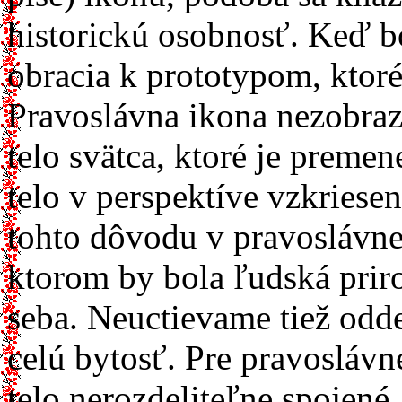
historickú osobnosť. Keď b
obracia k prototypom, ktoré
Pravoslávna ikona nezobrazu
telo svätca, ktoré je preme
telo v perspektíve vzkriesen
tohto dôvodu v pravoslávne
ktorom by bola ľudská prir
seba. Neuctievame tiež oddel
celú bytosť. Pre pravoslávn
telo nerozdeliteľne spojené