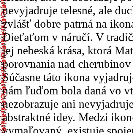
nevyjadruje telesné, ale du
zvlášť dobre patrná na iko
Dieťaťom v náručí. V tradi
jej nebeská krása, ktorá M
porovnania nad cherubínov
Súčasne táto ikona vyjadruj
nám ľuďom bola daná vo vte
nezobrazuje ani nevyjadruje
abstraktné idey. Medzi ikon
vymaľovaný, existuje spoje