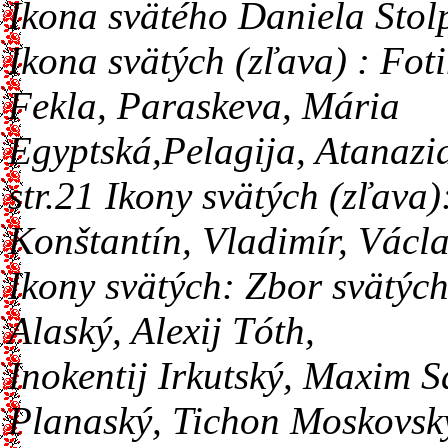
Ikona svätého Daniela Stol
Ikona svätých (zľava) : Foti
Fekla, Paraskeva, Mária
Egyptská,Pelagija, Atanazia
str.21 Ikony svätých (zľava
Konštantín, Vladimír, Václa
Ikony svätých: Zbor svätých
Alaský, Alexij Tóth,
Inokentij Irkutský, Maxim S
Planaský, Tichon Moskovsk