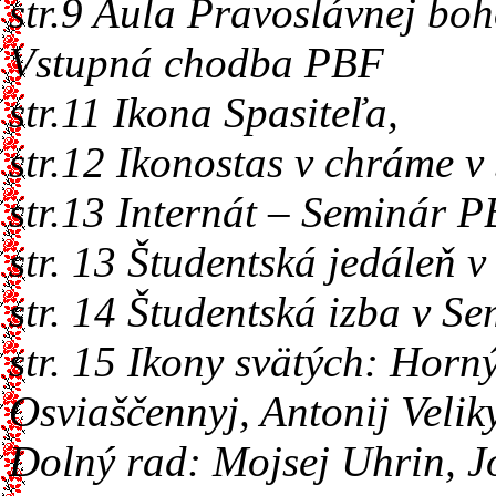
str.9 Aula Pravoslávnej boh
Vstupná chodba PBF
str.11 Ikona Spasiteľa,
str.12 Ikonostas v chráme 
str.13 Internát – Seminár 
str. 13 Študentská jedáleň
str. 14 Študentská izba v 
str. 15 Ikony svätých: Horn
Osviaščennyj, Antonij Veliky
Dolný rad: Mojsej Uhrin, Jo