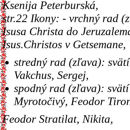
Ksenija Peterburská,
str.22 Ikony: - vrchný rad 
Isusa Christa do Jeruzalem
Isus.Christos v Getsemane, 
stredný rad (zľava): svät
Vakchus, Sergej,
spodný rad (zľava): svät
Myrotočivý, Feodor Tiro
Feodor Stratilat, Nikita,