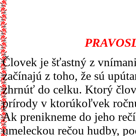
PRAVOS
Človek je šťastný z vnímani
začínajú z toho, že sú upúta
zhrnúť do celku. Ktorý člov
prírody v ktorúkoľvek roč
Ak prenikneme do jeho rečí
umeleckou rečou hudby, poé