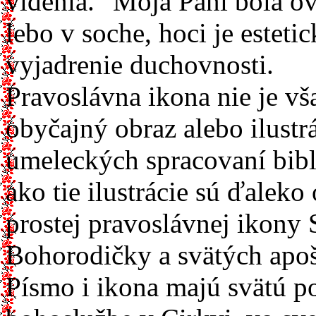
videnia. "Moja Pani bola ov
lebo v soche, hoci je estet
vyjadrenie duchovnosti.
Pravoslávna ikona nie je vš
obyčajný obraz alebo ilust
umeleckých spracovaní bibli
ako tie ilustrácie sú ďale
prostej pravoslávnej ikony 
Bohorodičky a svätých apošt
Písmo i ikona majú svätú po