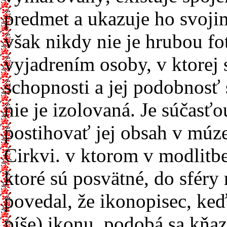
predmet a ukazuje ho svoj
však nikdy nie je hrubou fo
vyjadrením osoby, v ktorej
schopnosti a jej podobnosť
nie je izolovaná. Je súčasť
postihovať jej obsah v múze
Cirkvi. v ktorom v modlitbe
ktoré sú posvätné, do sféry
povedal, že ikonopisec, keď
píše) ikonu, podobá sa kňaz