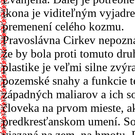
ikona je viditeľným vyjadr
premenení celého kozmu.
Pravoslávna Cirkev nepozná 
že by bola proti tomuto dru
plastike je veľmi silne zvý
pozemské snahy a funkcie t
západných maliarov a ich s
človeka na prvom mieste, a
predkresťanskom umení. Soc
viazaná na zem, na hmotu. 