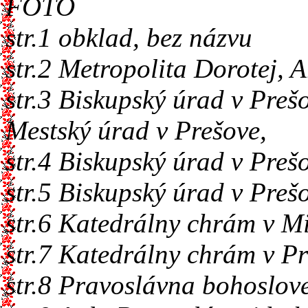
FOTO
str.1 obklad, bez názvu
str.2 Metropolita Dorotej, 
str.3 Biskupský úrad v Preš
Mestský úrad v Prešove,
str.4 Biskupský úrad v Preš
str.5 Biskupský úrad v Preš
str.6 Katedrálny chrám v M
str.7 Katedrálny chrám v Pr
str.8 Pravoslávna bohoslov