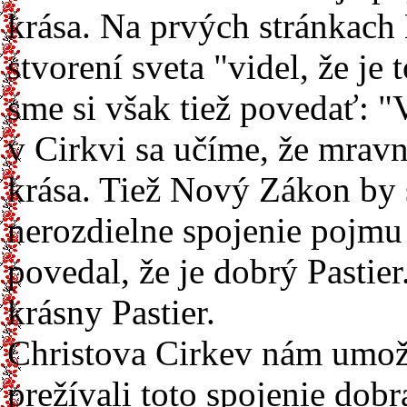
krása. Na prvých stránkach 
stvorení sveta "videl, že je
sme si však tiež povedať: "Vi
v Cirkvi sa učíme, že mrav
krása. Tiež Nový Zákon by 
nerozdielne spojenie pojmu 
povedal, že je dobrý Pastie
krásny Pastier.
Christova Cirkev nám umožň
prežívali toto spojenie dobra