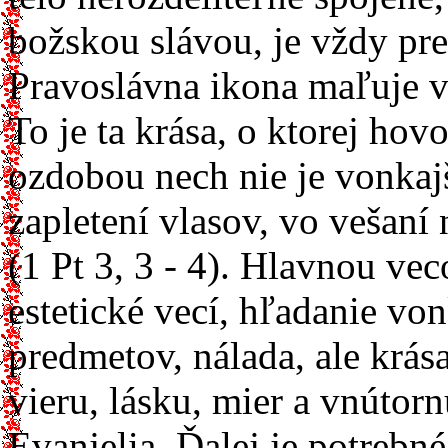
božskou slávou, je vždy pr
Pravoslávna ikona maľuje v
To je ta krása, o ktorej hov
ozdobou nech nie je vonkajš
zapletení vlasov, vo vešaní
(1 Pt 3, 3 - 4). Hlavnou ve
estetické vecí, hľadanie vo
predmetov, nálada, ale krás
vieru, lásku, mier a vnútor
Evanjelia. Ďalej je potrebn