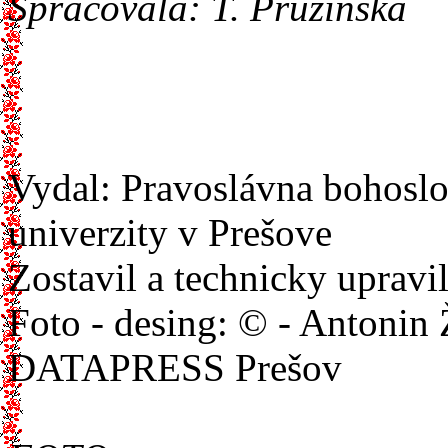
Spracovala: T. Pružinska
Vydal: Pravoslávna bohoslo
univerzity v Prešove
Zostavil a technicky upravi
Foto - desing: © - Antonin 
DATAPRESS Prešov