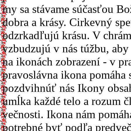
my sa stávame súčasťou Bož
dobra a krásy. Cirkevný spe
odzrkadľujú krásu. V chrám
vzbudzujú v nás túžbu, aby sm
na ikonách zobrazení - v pr
pravoslávna ikona pomáha 
pozdvihnúť nás Ikony obsa
umĺka každé telo a rozum č
večnosti. Ikona nám pomáha,
potrebné byť podľa predve