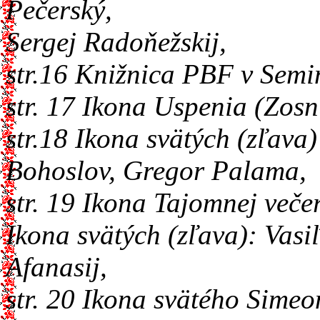
Pečerský,
Sergej Radoňežskij,
str.16 Knižnica PBF v Semi
str. 17 Ikona Uspenia (Zosn
str.18 Ikona svätých (zľava
Bohoslov, Gregor Palama,
str. 19 Ikona Tajomnej veče
Ikona svätých (zľava): Vasi
Afanasij,
str. 20 Ikona svätého Simeo