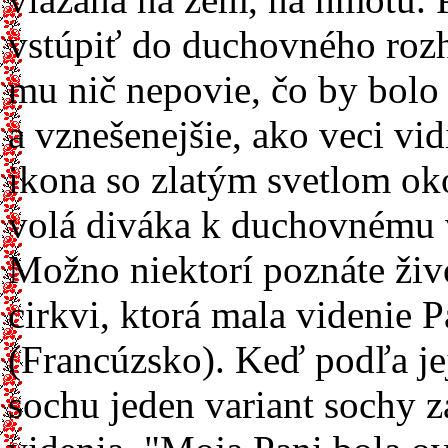
vstúpiť do duchovného rozh
mu nič nepovie, čo by bolo
a vznešenejšie, ako veci vi
ikona so zlatým svetlom ok
volá diváka k duchovnému v
Možno niektorí poznáte živo
cirkvi, ktorá mala videnie
(Francúzsko). Keď podľa jej
sochu jeden variant sochy z