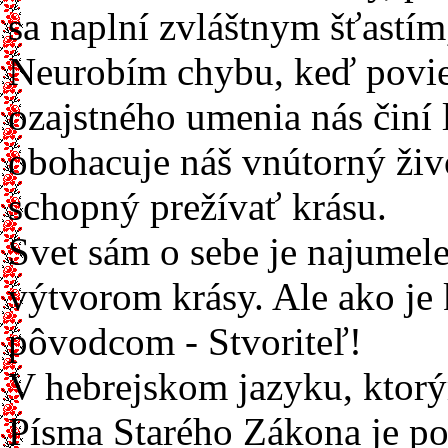
sa naplní zvláštnym šťastím
Neurobím chybu, keď poviem
ozajstného umenia nás činí l
obohacuje náš vnútorný živo
schopný prežívať krásu.
Svet sám o sebe je najumel
výtvorom krásy. Ale ako je 
pôvodcom - Stvoriteľ!
V hebrejskom jazyku, ktor
Písma Starého Zákona je p