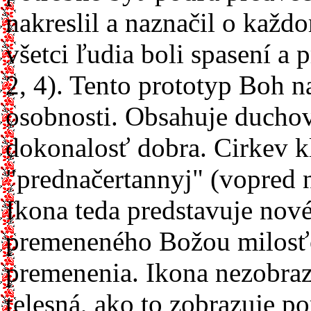
nakreslil a naznačil o každ
všetci ľudia boli spasení a 
2, 4). Tento prototyp Boh na
osobnosti. Obsahuje ducho
dokonalosť dobra. Cirkev k
"prednačertannyj" (vopred 
Ikona teda predstavuje nové
premeneného Božou milosťo
premenenia. Ikona nezobraz
telesná, ako to zobrazuje po