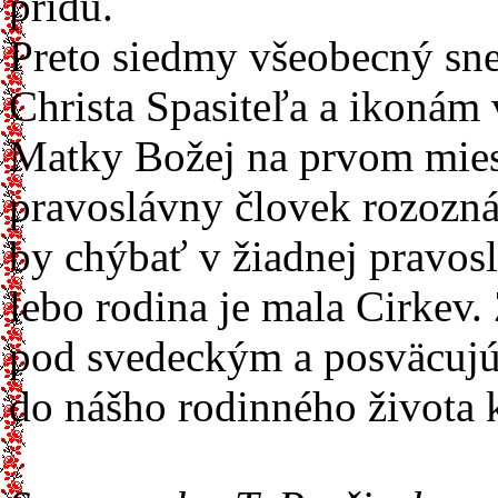
prídu.
Preto siedmy všeobecný sne
Christa Spasiteľa a ikonám
Matky Božej na prvom miest
pravoslávny človek rozozn
by chýbať v žiadnej pravosl
lebo rodina je mala Cirkev.
pod svedeckým a posväcujú
do nášho rodinného života 