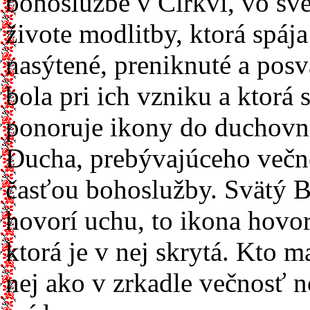
bohoslužbe v Cirkvi, vo sv
živote modlitby, ktorá spá
nasýtené, preniknuté a posv
bola pri ich vzniku a ktorá 
ponoruje ikony do duchovne
Ducha, prebývajúceho večne
časťou bohoslužby. Svätý Ba
hovorí uchu, to ikona hovo
ktorá je v nej skrytá. Kto m
nej ako v zrkadle večnosť 